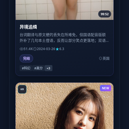
99:52
异境追缉
台词翻译与原文梗的丢失在所难免，但国语配音版额
外补了几句本土俚语，反而让部分笑点更落地；双语
观众可对比两版，体验「平行宇宙」式的微妙差异。
51.4K
2024-03-26
6.3
完结
英国
#科幻
#高分
+
3
NEW
KR