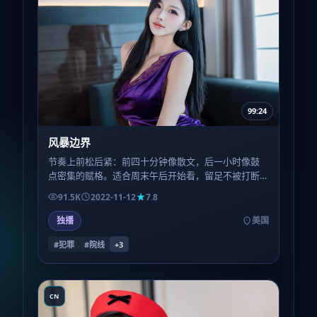
99:24
风暴边界
节奏上前松后紧：前四十分钟像散文，后一小时像鼓
点密集的赋格。适合周末午后开始看，留足不被打断
的两个小时，体验会更完整。
91.5K
2022-11-12
7.8
独播
美国
#犯罪
#院线
+
3
CN