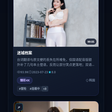
99:05
迷城档案
台词翻译与原文梗的丢失在所难免，但国语配音版额
外补了几句本土俚语，反而让部分笑点更落地；双语
观众可对比两版，体验「平行宇宙」式的微妙差异。
93.9K
2023-07-23
8.0
臻彩4K
韩国
#冒险
#连载中
+
3
JP