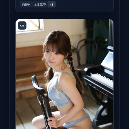
#战争
#连载中
+
3
CN