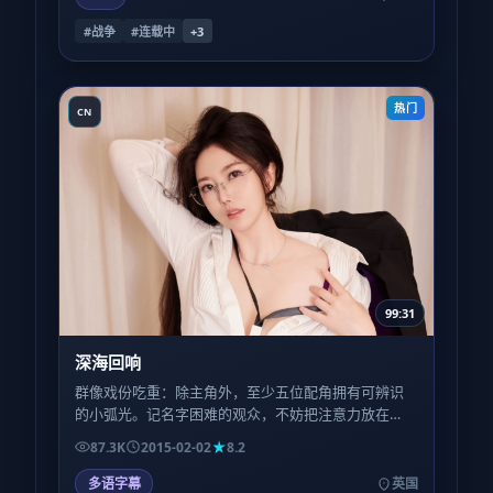
#战争
#连载中
+
3
热门
CN
99:31
深海回响
群像戏份吃重：除主角外，至少五位配角拥有可辨识
的小弧光。记名字困难的观众，不妨把注意力放在
「职业身份」而非姓名上，跟随线索会更轻松。
87.3K
2015-02-02
8.2
多语字幕
英国