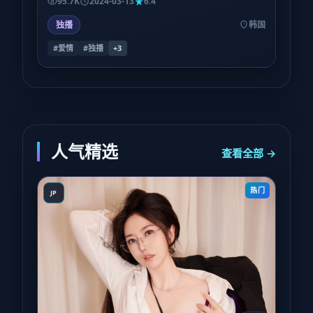
95.7K
2024-03-13
6.4
独播
韩国
#爱情
#独播
+
3
人气精选
查看全部 →
热门
JP