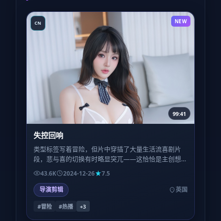
NEW
CN
99:41
失控回响
类型标签写着冒险，但片中穿插了大量生活流喜剧片
段，悲与喜的切换有时略显突兀——这恰恰是主创想
模拟的「真实日子里坏消息与冷笑话总是撞在同一班
43.6K
2024-12-26
7.5
车」。
导演剪辑
英国
#冒险
#热播
+
3