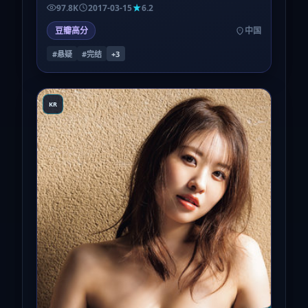
看似闲散，实则在第三幕回扣成关键扳机。
97.8K
2017-03-15
6.2
豆瓣高分
中国
#悬疑
#完结
+
3
KR