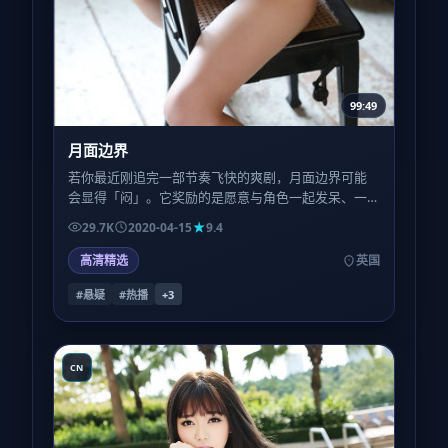
99:49
月面边界
若你最近刚追完一部节奏飞快的爽剧，月面边界可能
会显得「闷」。它奖励的是愿意与角色一起发呆、一
起沉默、一起在无解里多待五分钟的观众。
29.7K
2020-04-15
9.4
高清精选
英国
#悬疑
#热播
+
3
CN