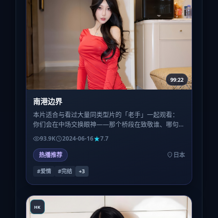
99:22
南港边界
本片适合与看过大量同类型片的「老手」一起观看：
你们会在中场交换眼神——那个桥段在致敬谁、哪句
台词反讽了哪种陈腔滥调，会成为额外的乐趣层。
93.9K
2024-06-16
7.7
热播推荐
日本
#爱情
#完结
+
3
HK