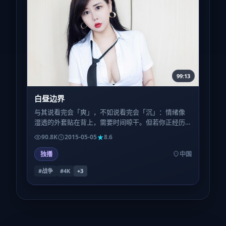
99:13
白昼边界
与其说看完会「爽」，不如说看完会「沉」：情绪像
湿透的外套贴在背上，需要时间晾干。但若你正经历
类似的人生季节，或许会感到一种被理解的轻。
90.8K
2015-05-05
8.6
独播
中国
#战争
#4K
+
3