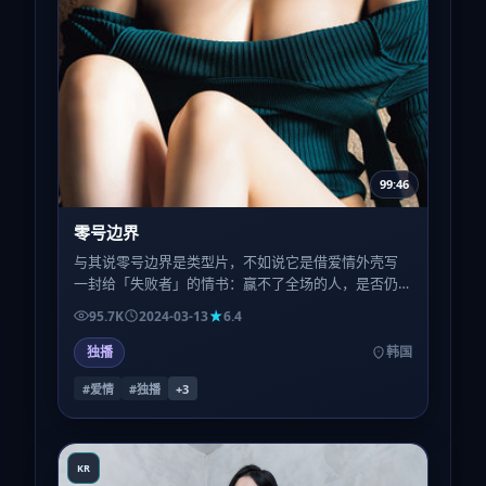
99:46
零号边界
与其说零号边界是类型片，不如说它是借爱情外壳写
一封给「失败者」的情书：赢不了全场的人，是否仍
配得到尊严的特写？
95.7K
2024-03-13
6.4
独播
韩国
#爱情
#独播
+
3
KR