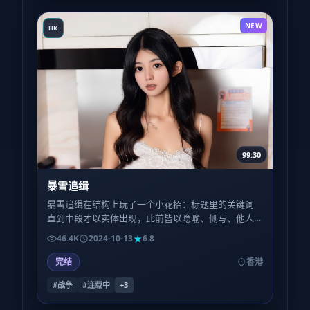
NEW
HK
99:30
暴雪追缉
暴雪追缉在结构上玩了一个小花招：标题里的关键词
直到中段才以实体出现，此前皆以隐喻、侧写、他人
转述的方式游荡——留神对白里的每一个名词。
46.4K
2024-10-13
6.8
完结
香港
#战争
#连载中
+
3