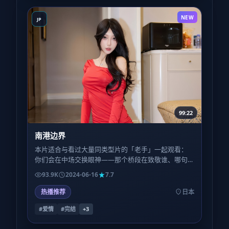
NEW
JP
99:22
南港边界
本片适合与看过大量同类型片的「老手」一起观看：
你们会在中场交换眼神——那个桥段在致敬谁、哪句
台词反讽了哪种陈腔滥调，会成为额外的乐趣层。
93.9K
2024-06-16
7.7
热播推荐
日本
#爱情
#完结
+
3