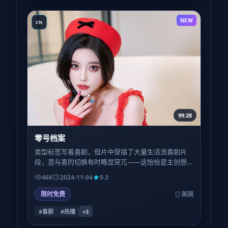
NEW
CN
99:28
零号档案
类型标签写着喜剧，但片中穿插了大量生活流喜剧片
段，悲与喜的切换有时略显突兀——这恰恰是主创想
模拟的「真实日子里坏消息与冷笑话总是撞在同一班
46K
2024-11-04
9.3
车」。
限时免费
美国
#喜剧
#热播
+
3