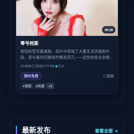
99:28
零号档案
类型标签写着喜剧，但片中穿插了大量生活流喜剧片
段，悲与喜的切换有时略显突兀——这恰恰是主创想
模拟的「真实日子里坏消息与冷笑话总是撞在同一班
46K
2024-11-04
9.3
车」。
限时免费
美国
#喜剧
#热播
+
3
最新发布
查看全部 →