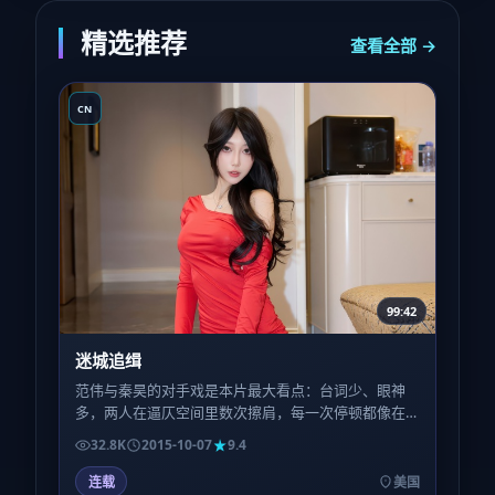
精选推荐
查看全部 →
CN
99:42
迷城追缉
范伟与秦昊的对手戏是本片最大看点：台词少、眼神
多，两人在逼仄空间里数次擦肩，每一次停顿都像在
称量「信任还剩几克」。
32.8K
2015-10-07
9.4
连载
美国