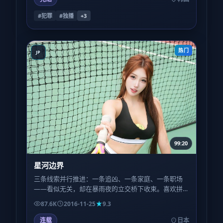
#犯罪
#独播
+
3
热门
JP
99:20
星河边界
三条线索并行推进：一条追凶、一条家庭、一条职场
——看似无关，却在暴雨夜的立交桥下收束。喜欢拼
图式叙事的观众，会在二刷时捡到更多草蛇灰线。
87.6K
2016-11-25
9.3
连载
日本