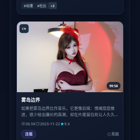
#动漫
#杜比
+
3
CN
99:58
雾岛边界
如果把雾岛边界比作音乐，它更像后摇：情绪层层推
进，很少给出廉价的高潮，却在片尾留白处让人久久
坐着不愿离场。
36.5K
2023-11-22
9.4
连载
英国