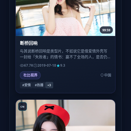
99:59
断桥回响
与其说断桥回响是类型片，不如说它是借爱情外壳写
一封给「失败者」的情书：赢不了全场的人，是否仍
配得到尊严的特写？
67.7K
2019-07-18
9.3
杜比视界
中国
#爱情
#热播
+
3
CN