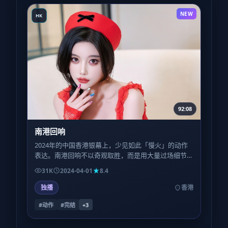
NEW
HK
92:08
南港回响
2024年的中国香港银幕上，少见如此「慢火」的动作
表达。南港回响不以奇观取胜，而是用大量过场细节
让观众自己拼凑真相，适合耐心型观众。
31K
2024-04-01
8.4
独播
香港
#动作
#完结
+
3