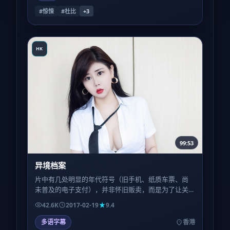
#惊悚
#杜比
+
3
HK
99:53
异境档案
片中有几处明显的年代符号（旧手机、纸质车票、尚
未普及的电子支付），并非怀旧贩卖，而是为了让关
键误会「只能发生在那个时代」成立。
42.6K
2017-02-19
9.4
多语字幕
香港