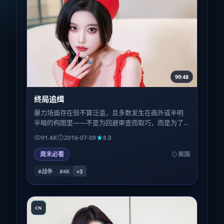
99:48
终局追缉
暴力场面存在但不算泛滥，且多数发生在画外或半明
半暗的构图里——不是为回避审查而取巧，而是为了
让观众的想象力参与补完，恐惧反而更深。
91.4K
2016-07-09
8.0
周末必看
美国
#战争
#4K
+
3
CN