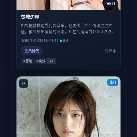
99:11
焚城边界
如果把焚城边界比作音乐，它更像后摇：情绪层层推
进，很少给出廉价的高潮，却在片尾留白处让人久久
坐着不愿离场。
90.7K
2016-11-11
6.4
会员抢先
日本
#冒险
#高分
+
3
热门
KR