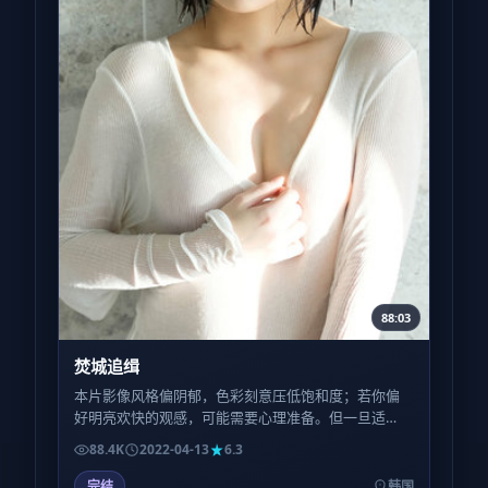
88:03
焚城追缉
本片影像风格偏阴郁，色彩刻意压低饱和度；若你偏
好明亮欢快的观感，可能需要心理准备。但一旦适
应，会发现这种「灰」正是角色心境的外化。
88.4K
2022-04-13
6.3
完结
韩国