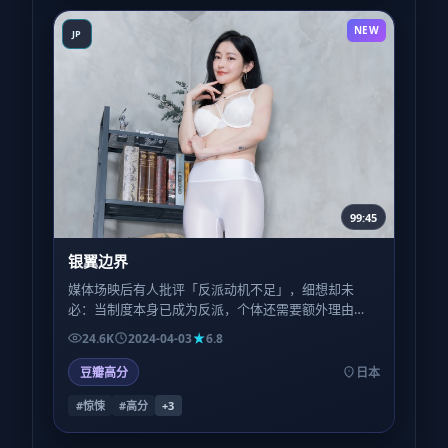
NEW
JP
99:45
银翼边界
媒体场映后有人批评「反派动机不足」，细想却未
必：当制度本身已成为反派，个体还需要额外理由
吗？本片选择把笔墨留给受害者的日常，而非恶魔的
24.6K
2024-04-03
6.8
独白。
豆瓣高分
日本
#惊悚
#高分
+
3