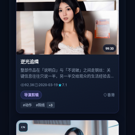
99:30
逆光追缉
整部作品在「说明白」与「不说破」之间走钢丝：关
键信息往往只说一半，另一半交给观众的生活经验去
填。喜欢被喂到嘴里的叙事，可能会略感疲惫；反之
92.3K
2020-03-19
7.1
则会上瘾。
导演剪辑
香港
#动作
#院线
+
3
CN